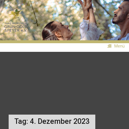
Zum
Inhalt
TSC
springen
Grün-
Gold
Speyer
Menü
Tag:
4. Dezember 2023