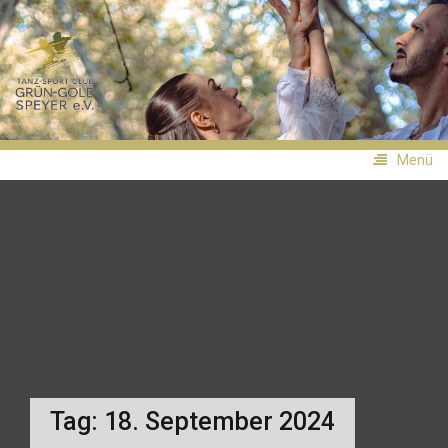
Zum
Inhalt
TSC
springen
Grün-
Gold
Speyer
Menü
Tag:
18. September 2024