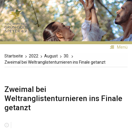
Zum
Inhalt
TSC
springen
Grün-
Gold
Speyer
Menü
Startseite
2022
August
30.
Zweimal bei Weltranglistenturnieren ins Finale getanzt
Zweimal bei
Weltranglistenturnieren ins Finale
getanzt