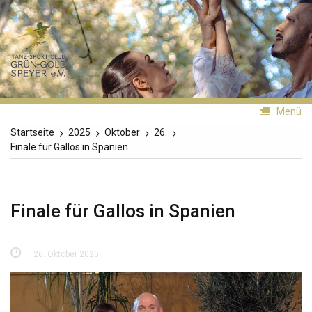
Zum
Inhalt
TSC
springen
Grün-
Gold
Speyer
Menü
Startseite
2025
Oktober
26.
Finale für Gallos in Spanien
Finale für Gallos in Spanien
26. Oktober 2025