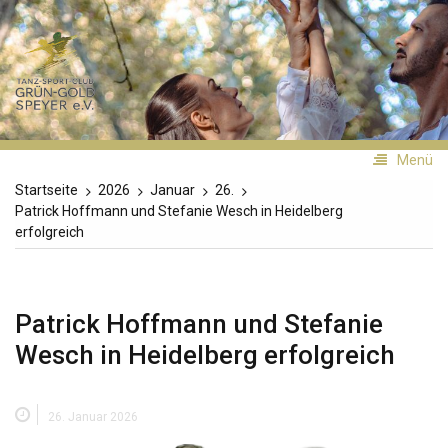
Zum
Inhalt
TSC
springen
Grün-
Gold
Speyer
Menü
Startseite
2026
Januar
26.
Patrick Hoffmann und Stefanie Wesch in Heidelberg
erfolgreich
Patrick Hoffmann und Stefanie
Wesch in Heidelberg erfolgreich
26. Januar 2026