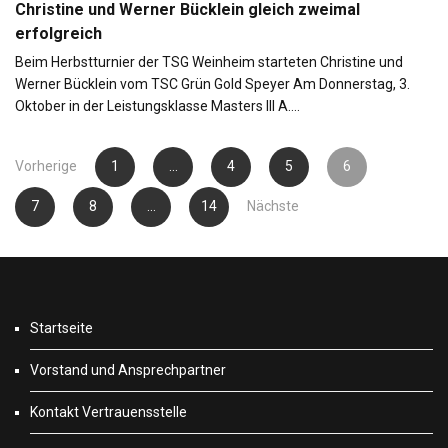
Christine und Werner Bücklein gleich zweimal
erfolgreich
Beim Herbstturnier der TSG Weinheim starteten Christine und
Werner Bücklein vom TSC Grün Gold Speyer Am Donnerstag, 3.
Oktober in der Leistungsklasse Masters III A….
Seitennummerierung
Vorherige
1
…
4
5
6
der
7
8
…
14
Nächste
Beiträge
Startseite
Vorstand und Ansprechpartner
Kontakt Vertrauensstelle